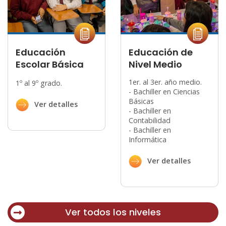
Educación de
EDI CERRITOS
Nivel Medio
Guardería habilitada
para niños de 4 meses
1er. al 3er. año medio.
hasta 2 años y 11 meses
- Bachiller en Ciencias
de edad.
Básicas
- Bachiller en
Contabilidad
- Bachiller en
Informática
Ver detalles
Ver todos los niveles